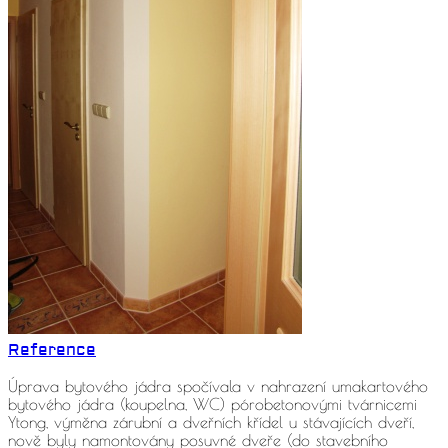
Reference
Úprava bytového jádra spočívala v nahrazení umakartového
bytového jádra (koupelna, WC) pórobetonovými tvárnicemi
Ytong, výměna zárubní a dveřních křídel u stávajících dveří,
nově byly namontovány posuvné dveře (do stavebního