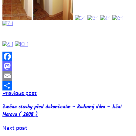
Facebook
Mastodon
Email
Previous post
Share
Změna stavby před dokončením – Rodinný dům – Jižní
Morava ( 2008 )
Next post