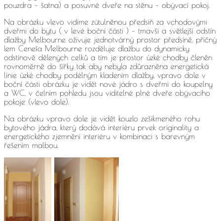
pouzdra – šatna) a posuvné dveře na stěnu – obývací pokoj.
Na obrázku vlevo vidíme zútulněnou předsíň za vchodovými
dveřmi do bytu ( v levé boční části ) – tmavší a světlejší odstín
dlažby Melbourne oživuje jednotvárný prostor předsíně, příčný
lem Cenefa Melbourne rozděluje dlažbu do dynamicky
odstínově dělených celků a tím je prostor úzké chodby členěn
rovnoměrně do šířky tak aby nebyla zdůrazněna energetická
linie úzké chodby podélným kladením dlažby, vpravo dole v
boční části obrázku je vidět nové jádro s dveřmi do koupelny
a WC, v čelním pohledu jsou viditelné plné dveře obývacího
pokoje (vlevo dole).
Na obrázku vpravo dole je vidět kouzlo zešikmeného rohu
bytového jádra, který dodává interiéru prvek originality a
energetického zjemnění interiéru v kombinaci s barevným
řešením malbou.