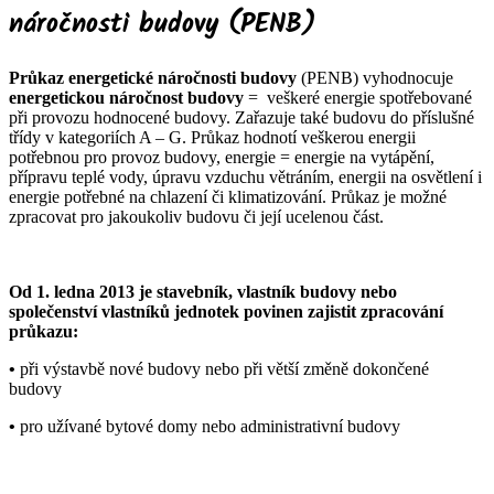
náročnosti budovy (PENB)
Průkaz energetické náročnosti budovy
(PENB) vyhodnocuje
energetickou náročnost budovy
= veškeré energie spotřebované
při provozu hodnocené budovy. Zařazuje také budovu do příslušné
třídy v kategoriích A – G. Průkaz hodnotí veškerou energii
potřebnou pro provoz budovy, energie = energie na vytápění,
přípravu teplé vody, úpravu vzduchu větráním, energii na osvětlení i
energie potřebné na chlazení či klimatizování. Průkaz je možné
zpracovat pro jakoukoliv budovu či její ucelenou část.
Od 1. ledna 2013 je stavebník, vlastník budovy nebo
společenství vlastníků jednotek povinen zajistit zpracování
průkazu:
•
při výstavbě nové budovy nebo při větší změně dokončené
budovy
•
pro užívané bytové domy nebo administrativní budovy