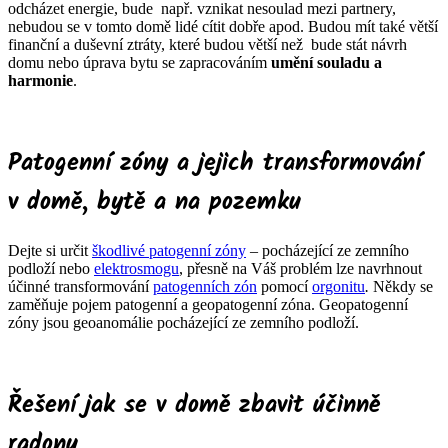
odcházet energie, bude např. vznikat nesoulad mezi partnery,
nebudou se v tomto domě lidé cítit dobře apod. Budou mít také větší
finanční a duševní ztráty, které budou větší než bude stát návrh
domu nebo úprava bytu se zapracováním
umění souladu a
harmonie
.
Patogenní zóny a jejich transformování
v domě, bytě a na pozemku
Dejte si určit
škodlivé patogenní zóny
– pocházející ze zemního
podloží nebo
elektrosmogu
, přesně na Váš problém lze navrhnout
účinné transformování
patogenních zón
pomocí
orgonitu
.
Někdy se
zaměňuje pojem patogenní a geopatogenní zóna. Geopatogenní
zóny jsou geoanomálie pocházející ze zemního podloží.
Řešení jak se v domě zbavit účinně
radonu