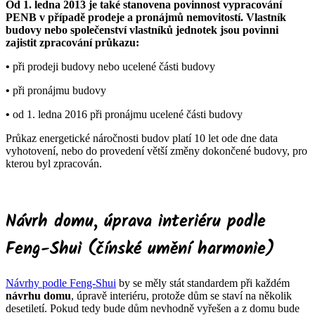
Od 1. ledna 2013 je také stanovena povinnost vypracování
PENB v případě prodeje a pronájmů nemovitostí. Vlastník
budovy nebo společenství vlastníků jednotek jsou povinni
zajistit zpracování průkazu:
•
při prodeji budovy nebo ucelené části budovy
•
při pronájmu budovy
•
od 1. ledna 2016 při pronájmu ucelené části budovy
Průkaz energetické náročnosti budov platí 10 let ode dne data
vyhotovení, nebo do provedení větší změny dokončené budovy, pro
kterou byl zpracován.
Návrh domu, úprava interiéru podle
Feng-Shui (čínské umění harmonie)
Návrhy podle Feng-Shui
by se měly stát standardem při každém
návrhu domu
, úpravě interiéru, protože dům se staví na několik
desetiletí. Pokud tedy bude dům nevhodně vyřešen a z domu bude